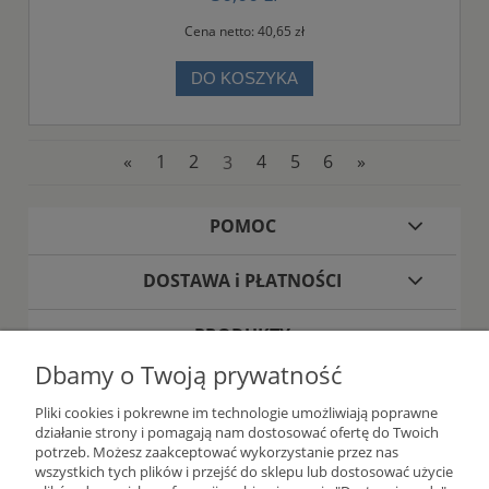
Cena netto:
40,65 zł
DO KOSZYKA
«
1
2
3
4
5
6
»
POMOC
DOSTAWA i PŁATNOŚCI
PRODUKTY
Dbamy o Twoją prywatność
O FIRMIE
Pliki cookies i pokrewne im technologie umożliwiają poprawne
działanie strony i pomagają nam dostosować ofertę do Twoich
potrzeb. Możesz zaakceptować wykorzystanie przez nas
wszystkich tych plików i przejść do sklepu lub dostosować użycie