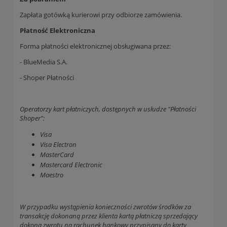
Zapłata gotówką kurierowi przy odbiorze zamówienia.
Płatność Elektroniczna
Forma płatności elektronicznej obsługiwana przez:
- BlueMedia S.A.
- Shoper Płatności
Operatorzy kart płatniczych, dostępnych w usłudze "Płatności
Shoper":
Visa
Visa Electron
MasterCard
Mastercard Electronic
Maestro
W przypadku wystąpienia konieczności zwrotów środków za
transakcję dokonaną przez klienta kartą płatniczą sprzedający
dokona zwrotu na rachunek bankowy przypisany do karty