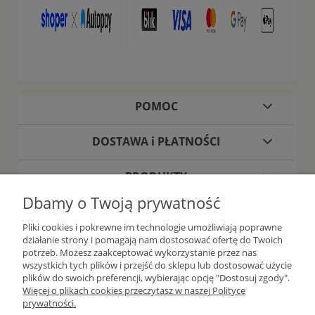
POMOC
DOSTAWA i PŁATNOŚCI
PRODUKTY
Dbamy o Twoją prywatność
O FIRMIE
Pliki cookies i pokrewne im technologie umożliwiają poprawne
działanie strony i pomagają nam dostosować ofertę do Twoich
potrzeb. Możesz zaakceptować wykorzystanie przez nas
wszystkich tych plików i przejść do sklepu lub dostosować użycie
plików do swoich preferencji, wybierając opcję "Dostosuj zgody".
Więcej o plikach cookies przeczytasz w naszej Polityce
prywatności.