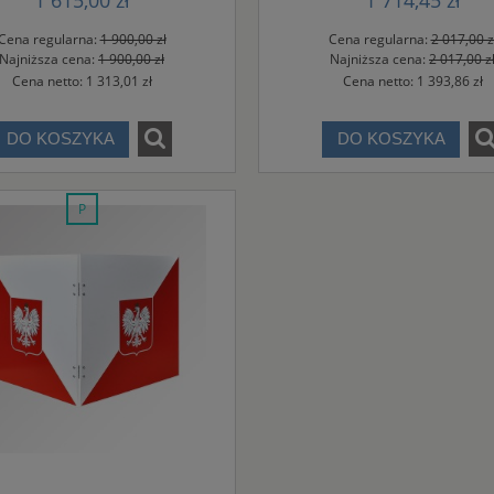
1 615,00 zł
1 714,45 zł
Cena regularna:
1 900,00 zł
Cena regularna:
2 017,00 z
Najniższa cena:
1 900,00 zł
Najniższa cena:
2 017,00 z
SKI 200X125 CM ZSZYWANA
MASZT FLAGOWY 5 - 8 M. „STANDAR
Cena netto:
1 313,01 zł
Cena netto:
1 393,86 zł
NA MASZT
DO KOSZYKA
DO KOSZYKA
146,00 zł
1 700,00 zł
DO KOSZYKA
DO KOSZYKA
promocja