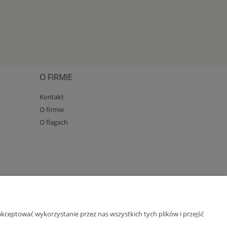
O FIRMIE
Kontakt
O firmie
O flagach
kceptować wykorzystanie przez nas wszystkich tych plików i przejść