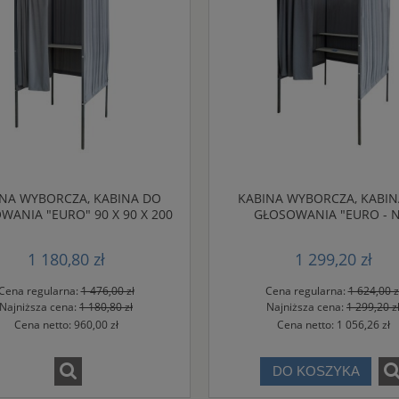
NA WYBORCZA, KABINA DO
KABINA WYBORCZA, KABI
WANIA "EURO" 90 X 90 X 200
GŁOSOWANIA "EURO - N
CM
120X120X200CM
1 180,80 zł
1 299,20 zł
Cena regularna:
1 476,00 zł
Cena regularna:
1 624,00 z
Najniższa cena:
1 180,80 zł
Najniższa cena:
1 299,20 z
Cena netto:
960,00 zł
Cena netto:
1 056,26 zł
DO KOSZYKA