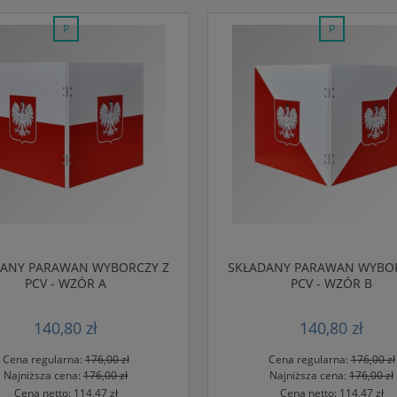
promocja
promocja
DANY PARAWAN WYBORCZY Z
SKŁADANY PARAWAN WYBOR
PCV - WZÓR A
PCV - WZÓR B
140,80 zł
140,80 zł
Cena regularna:
176,00 zł
Cena regularna:
176,00 zł
Najniższa cena:
176,00 zł
Najniższa cena:
176,00 zł
Cena netto:
114,47 zł
Cena netto:
114,47 zł