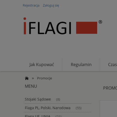
Rejestracja
Zaloguj się
Jak Kupować
Regulamin
Czas
RODO
»
Promocje
MENU
PROMO
Stojaki Sądowe
(8)
Flaga PL, Polski, Narodowa
(55)
Flaga UE, UNIA
(21)