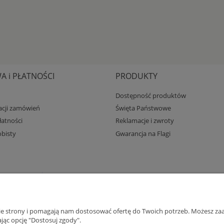
 i PŁATNOŚCI
PRODUKTY
Dostępność produktów
zacji zamówień
Święta Państwowe
atności
Reklamacje i zwroty
bisty
Gwarancja na Flagi
nie strony i pomagają nam dostosować ofertę do Twoich potrzeb. Możesz zaa
jąc opcję "Dostosuj zgody".