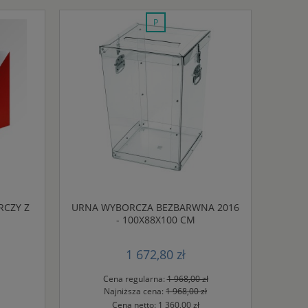
promocja
CZY Z
URNA WYBORCZA BEZBARWNA 2016
- 100X88X100 CM
1 672,80 zł
Cena regularna:
1 968,00 zł
Najniższa cena:
1 968,00 zł
Cena netto:
1 360,00 zł