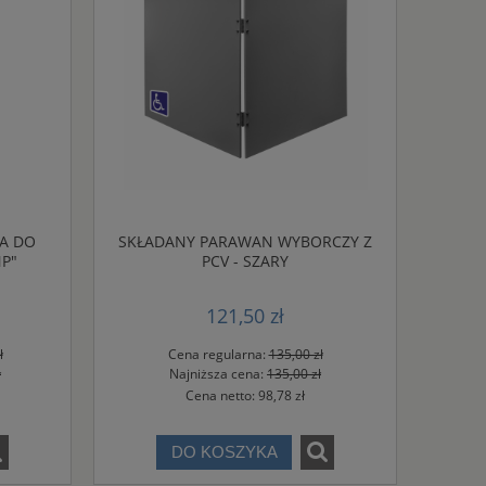
NA DO
SKŁADANY PARAWAN WYBORCZY Z
P"
PCV - SZARY
121,50 zł
ł
Cena regularna:
135,00 zł
ł
Najniższa cena:
135,00 zł
Cena netto:
98,78 zł
DO KOSZYKA