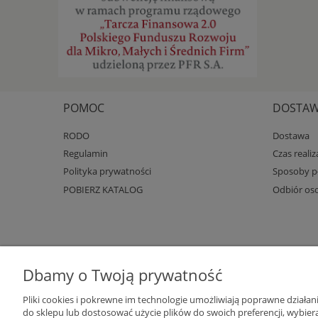
POMOC
DOSTAWA
RODO
Dostawa
Regulamin
Czas reali
Polityka prywatności
Sposoby pł
POBIERZ KATALOG
Odbiór oso
Dbamy o Twoją prywatność
Pliki cookies i pokrewne im technologie umożliwiają poprawne działa
do sklepu lub dostosować użycie plików do swoich preferencji, wybiera