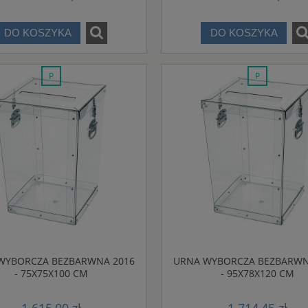
DO KOSZYKA
DO KOSZYKA
promocja
promocja
WYBORCZA BEZBARWNA 2016
URNA WYBORCZA BEZBARWN
- 75X75X100 CM
- 95X78X120 CM