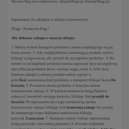
Wycena flag oraz zamówienia
sklep@iflagi.pl
,
biuro@iflagi.pl
,
Zapraszamy do zakupów w sklepie internetowym.
iFlagi - Producent Flag !
Aby dokonać zakupu w naszym sklepie:
1. Należy wybrać kategorie produktu z menu znajdującego się po
lewej stronie. 2. Gdy znajdą Państwo interesujący produkt, należy
kliknąć w jego nazwę, aby przejść do szczegółów produktu. 3. Na
stronie ze szczegółami produktu można zapoznać się z szczegółową
specyfikacja produktu (m.in. wymiar, waga, cena). 4. Jeśli chcą
Państwo zakupić wybrany produkt należy wpisać w
pole
Ilość
zamawianą ilość produktu, a następnie kliknąć ikonę
Do
koszyka
. 5. Po umieszczeniu produktu w koszyku można
kontynuować zakupy. 6. W każdym momencie mogą Państwo
zobaczyć zawartość swojego koszyka, klikając link
przejdź do
koszyka
. Po zapoznaniu się z jego zawartością, można
kontynuować zakupy klikając link
kontynuuj zakupy
lub przejść
do następnego etapu składania zamówienia klikając
przycisk
Zamawiam
. 7. Następnie należy wybrać odpowiednią
formę przesyłki, oraz rodzaj płatności. 8. Prosimy dokładnie