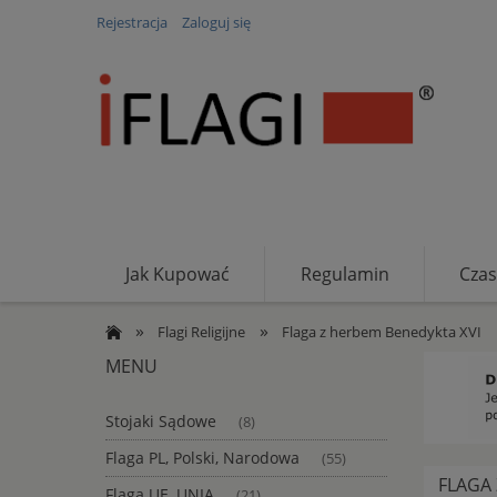
Rejestracja
Zaloguj się
Jak Kupować
Regulamin
Czas
RODO
»
»
Flagi Religijne
Flaga z herbem Benedykta XVI
MENU
Stojaki Sądowe
(8)
Flaga PL, Polski, Narodowa
(55)
FLAGA
Flaga UE, UNIA
(21)