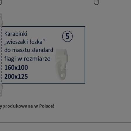
SKI 200X125 CM ZSZYWANA
MASZT FLAGOWY 5 - 8 M. „STANDAR
NA MASZT
146,00 zł
1 700,00 zł
DO KOSZYKA
DO KOSZYKA
wyprodukowane w Polsce!