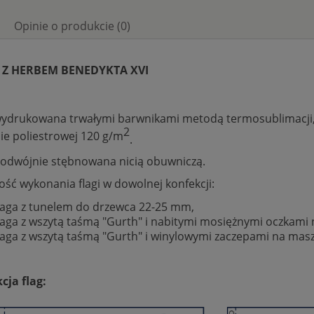
Opinie o produkcie (0)
 Z HERBEM BENEDYKTA XVI
wydrukowana trwałymi barwnikami metodą termosublimacji, 
2
nie poliestrowej 120 g/m
.
podwójnie stębnowana nicią obuwniczą.
ość wykonania flagi w dowolnej konfekcji:
laga z tunelem do drzewca 22-25 mm,
laga z wszytą taśmą "Gurth" i nabitymi mosiężnymi oczkami n
laga z wszytą taśmą "Gurth" i winylowymi zaczepami na masz
cja flag: