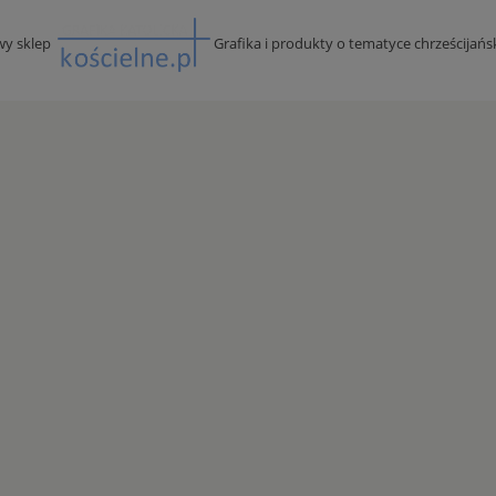
wy sklep
Grafika i produkty o tematyce chrześcijańs
PARAWAN WYBORCZY Z PCV -
URNA WYBORCZA BEZBARWNA 2016
SZARY
95X78X120 CM
121,50 zł
1 714,45 zł
na regularna:
135,00 zł
Cena regularna:
2 017,00 zł
jniższa cena:
135,00 zł
Najniższa cena:
2 017,00 zł
DO KOSZYKA
DO KOSZYKA