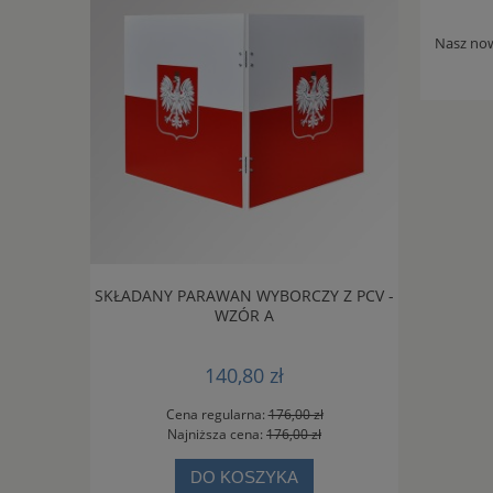
Nasz no
NA 2016 -
SKŁADANY PARAWAN WYBORCZY Z PCV -
SKŁADANY 
WZÓR A
140,80 zł
0 zł
Cena regularna:
176,00 zł
Ce
0 zł
Najniższa cena:
176,00 zł
Na
DO KOSZYKA