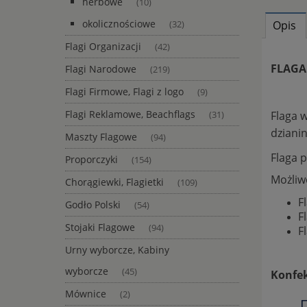
herbowe
(10)
okolicznościowe
Opis
(32)
Flagi Organizacji
(42)
FLAGA
Flagi Narodowe
(219)
Flagi Firmowe, Flagi z logo
(9)
Flagi Reklamowe, Beachflags
Flaga 
(31)
dziani
Maszty Flagowe
(94)
Flaga 
Proporczyki
(154)
Możliw
Chorągiewki, Flagietki
(109)
F
Godło Polski
(54)
F
Stojaki Flagowe
(94)
F
Urny wyborcze, Kabiny
wyborcze
(45)
Konfek
Mównice
(2)