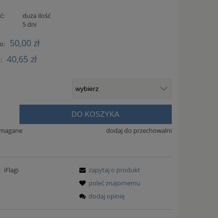
ć:
duża ilość
:
5 dni
50,00 zł
o:
40,65 zł
:
DO KOSZYKA
.
ymagane
dodaj do przechowalni
:
iFlagi
zapytaj o produkt
poleć znajomemu
dodaj opinię