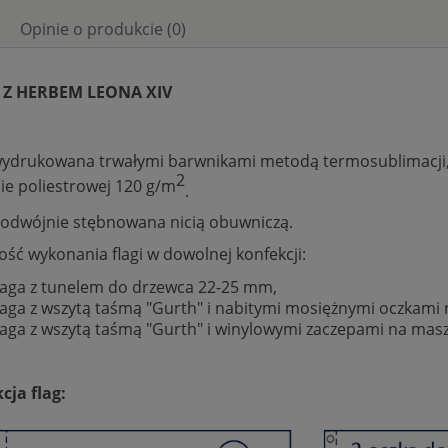
Opinie o produkcie (0)
 Z HERBEM LEONA XIV
wydrukowana trwałymi barwnikami metodą termosublimacji, 
2
nie poliestrowej 120 g/m
.
podwójnie stębnowana nicią obuwniczą.
ość wykonania flagi w dowolnej konfekcji:
laga z tunelem do drzewca 22-25 mm,
laga z wszytą taśmą "Gurth" i nabitymi mosiężnymi oczkami n
laga z wszytą taśmą "Gurth" i winylowymi zaczepami na masz
cja flag: