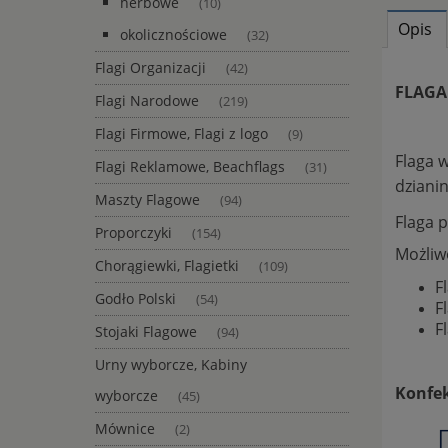
herbowe
(10)
Opis
okolicznościowe
(32)
Flagi Organizacji
(42)
FLAGA
Flagi Narodowe
(219)
Flagi Firmowe, Flagi z logo
(9)
Flaga 
Flagi Reklamowe, Beachflags
(31)
dziani
Maszty Flagowe
(94)
Flaga 
Proporczyki
(154)
Możliw
Chorągiewki, Flagietki
(109)
F
Godło Polski
(54)
F
F
Stojaki Flagowe
(94)
Urny wyborcze, Kabiny
Konfek
wyborcze
(45)
Mównice
(2)