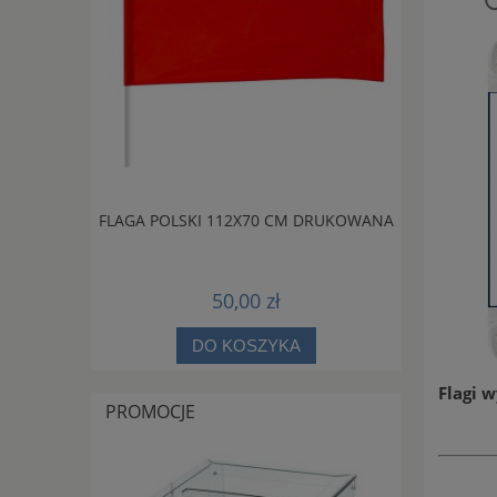
A MASZT
FLAGA POLSKI 112X70 CM DRUKOWANA
FLAGA POL
50,00 zł
DO KOSZYKA
Flagi 
PROMOCJE