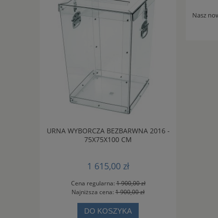
Nasz no
ZY Z PCV -
URNA WYBORCZA BEZBARWNA 2016 -
SKŁADANY 
75X75X100 CM
1 615,00 zł
 zł
Cena regularna:
1 900,00 zł
Ce
 zł
Najniższa cena:
1 900,00 zł
Na
DO KOSZYKA