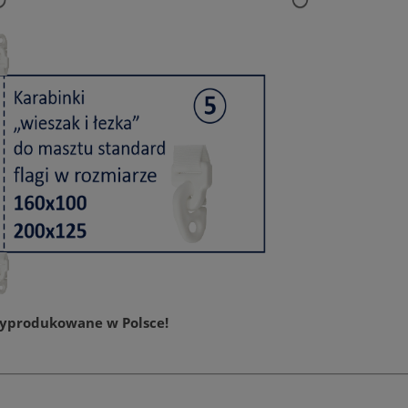
SKI 200X125 CM ZSZYWANA
MASZT FLAGOWY 5 - 8 M. „STANDAR
NA MASZT
146,00 zł
1 700,00 zł
DO KOSZYKA
DO KOSZYKA
wyprodukowane w Polsce!