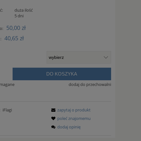
ć:
duża ilość
:
5 dni
50,00 zł
o:
40,65 zł
:
DO KOSZYKA
.
ymagane
dodaj do przechowalni
:
iFlagi
zapytaj o produkt
poleć znajomemu
dodaj opinię