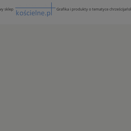
wy sklep
Grafika i produkty o tematyce chrześcijańs
PARAWAN WYBORCZY Z PCV -
ZESTAW 5 SKŁADANYCH PARAWAN
SZARY
WYBORCZYCH - WZÓR B
121,50 zł
668,80 zł
na regularna:
135,00 zł
Cena regularna:
836,00 zł
jniższa cena:
135,00 zł
Najniższa cena:
836,00 zł
DO KOSZYKA
DO KOSZYKA