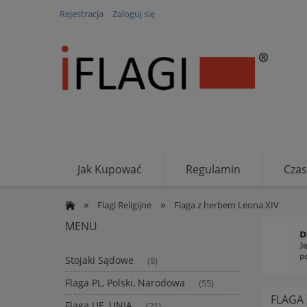
Rejestracja
Zaloguj się
Jak Kupować
Regulamin
Czas
RODO
»
»
Flagi Religijne
Flaga z herbem Leona XIV
MENU
Stojaki Sądowe
(8)
Flaga PL, Polski, Narodowa
(55)
FLAGA 
Flaga UE, UNIA
(21)