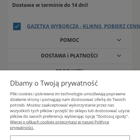
Dostawa w terminie do 14 dni!
GAZETKA WYBORCZA - KLIKNIJ, POBIERZ CENN
POMOC
DOSTAWA i PŁATNOŚCI
PRODUKTY
Dbamy o Twoją prywatność
O FIRMIE
Pliki cookies i pokrewne im technologie umożliwiają poprawne
działanie strony i pomagają nam dostosować ofertę do Twoich
potrzeb. Możesz zaakceptować wykorzystanie przez nas
wszystkich tych plików i przejść do sklepu lub dostosować użycie
plików do swoich preferencji, wybierając opcję "Dostosuj zgody".
Więcej o plikach cookies przeczytasz w naszej Polityce
prywatności.